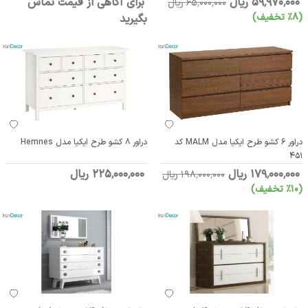
59٬970٬000 ریال
برای آگاهی از قیمت تماس
65٬000٬000 ریال
(8٪ تخفیف)
بگیرید
دراور 6 کشو طرح ایکیا مدل MALM کد
دراور 8 کشو طرح ایکیا مدل Hemnes
451
179٬000٬000 ریال
225٬000٬000 ریال
198٬000٬000 ریال
(10٪ تخفیف)