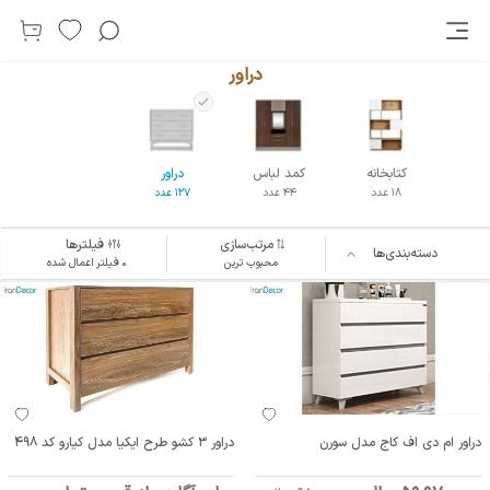
دراور
کتابخانه
کمد لباس
دراور
18 عدد
44 عدد
127 عدد
مرتب‌سازی
فیلترها
دسته‌بندی‌ها
محبوب ترین
۰ فیلتر اعمال شده
دراور ام دی اف کاج مدل سورن
دراور 3 کشو طرح ایکیا مدل کیارو کد 498