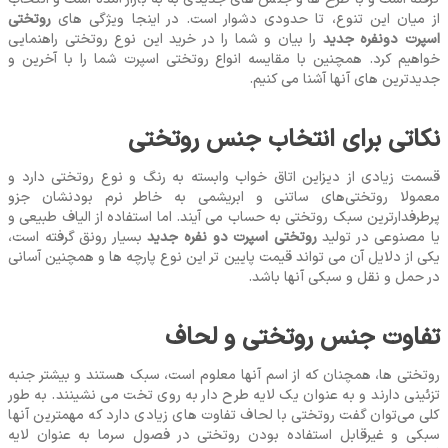
از میان این تنوع، تا حدودی دشوار است. در اینجا ویژگی ‌های
روتختی
اسپرت دونفره جدید
را بیان و شما را در خرید این نوع روتختی راهنمایی
خواهیم کرد. همچنین با مقایسه انواع روتختی اسپرت شما را با آخرین و
جدیدترین‌ های آنها آشنا می‌ کنیم.
نکاتی برای انتخاب جنس روتختی
قسمت زیادی از دیزاین اتاق خواب وابسته به رنگ و نوع روتختی دارد و
معمولا روتختی‌های ساتنی و ابریشمی به خاطر نرم بودنشان جزو
پرطرفدارترین سبک روتختی به حساب می ‌آیند. اما استفاده از الیاف طبیعی و
یا مصنوعی در تولید
روتختی اسپرت دو نفره جدید
بسیار رونق گرفته است،
یکی از دلایل آن می ‌تواند قیمت پایین‌ تر این نوع پارچه‌ ها و همچنین آسانی
در حمل و نقل و سبکی آنها باشد.
تفاوت جنس روتختی و لحاف
روتختی ‌ها، همچنان که از اسم آنها معلوم است، سبک هستند و بیشتر جنبه
تزئینی دارند و به عنوان یک لایه طرح ‌دار به روی تخت می ‌نشینند. به طور
کلی می‌توان گفت روتختی با لحاف تفاوت ‌های زیادی دارد که مهمترین آنها
سبکی و غیرقابل استفاده بودن روتختی در فصول سرما به عنوان لایه