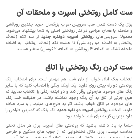
ست کامل روتختی اسپرت و ملحقات آن
برای یک دست شدن ستِ
سرویس خواب بزرگسال
، خرید چندین روبالشی
و ملحفه با همان طراحی در کنار روتختی اصلی به شما پیشنهاد می‌شود.
معمولا سرویس‌های
روتختی اسپرت دونفره جدید
از سه تکه (لحاف
روتختی به اضافه دو روبالشی) تا هشت تکه (لحاف روتختی به اضافه
ملحفه تشک به اضافه 4 روبالشی به اضافه 2 کوسن) متغیر هستند.
ست کردن رنگ روتختی با اتاق
انتخاب رنگ اتاق خواب از نان شب هم مهمتر است. برای انتخاب رنگ
روتختی دو راه پیش روی دارید: یک اینکه رنگی را انتخاب کنید که با سایر
رنگ ‌های موجود هارمونی برقرار کند و دو اینکه رنگی را انتخاب نمایید که
هیچ جزئی از اتاق به آن رنگ وجود نداشته باشد. در حقیقت ضد رنگ
‌های موجود در اتاق ‌خواب باشد. اگر به طرح‌های مینیمال و سرد علاقه
دارید، انتخاب
روتختی اسپرت دو نفره جدید
تک رنگ که کمترین طراحی را
دارد بهترین گزینه برای شما خواهد بود.
حتما به یاد داشته باشید که روتختی‌ های اسپرت برای هر مدل تختی
مناسب نیست؛ برای مثال تختخوابی که از چوب‌ های سنگین و طراحی
مجللی بهره می ‌برند، روتختی اسپرت نمی ‌تواند گزینه خوبی به نظر آید.