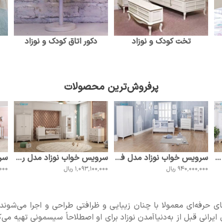
تخت کودک و نوزاد
دکور اتاق کودک و نوزاد
پرفروش‌ترین محصولات
سرویس خواب نوزاد آپادانا مدل تدی API
سرویس خواب نوزاد مدل فلورانس API
سرویس خواب نوزاد مدل رونیکا API
940٬000٬000 ریال
1٬093٬100٬000 ریال
0٬000
های حرفه‌ای معمولا با چنان زیبایی و ظرافتی طراحی و اجرا می‌شوند 
ی ایرانی قبل از به‌دنیاآمدن نوزاد برای او اصطلاحاً سیسمونی تهیه می