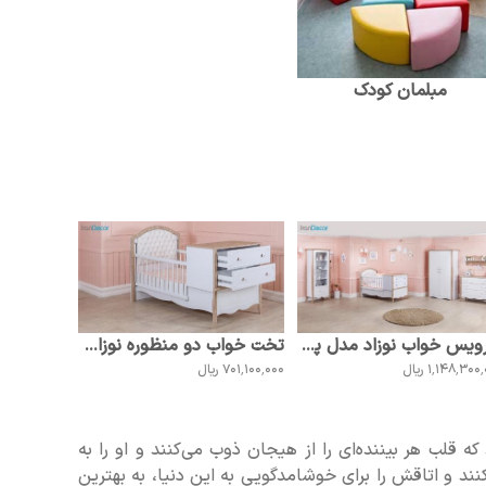
مبلمان کودک
سرویس خواب نوزاد مدل پارادایس API
تخت خواب دو منظوره نوزاد مدل پارادایس API
1٬148٬30 ریال
701٬100٬000 ریال
که قلب هر بیننده‌ای را از هیجان ذوب می‌کنند و او را به
‌کنند و اتاقش را برای خوشامدگویی به این دنیا، به بهترین