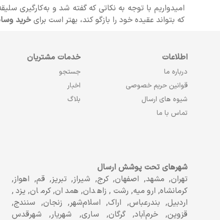
امیدواریم با توجه به نکاتی که گفته شد و به‌کارگیری سلیق
که بتواند عقیده خود را بازگو کند، بهتر است برای
خرید وسای
اطلاعات
خدمات مشتریان
درباره ما
جستجو
قوانین حریم خصوصی
اخبار
شیوه های ارسال
بلاگ
تماس با ما
شهرهای تحت پوشش ارسال
تهران, مشهد, اصفهان, کرج, شیراز, تبریز, قم, اهواز,
کرمانشاه, ارومیه, رشت, زاهدان, همدان, کرمان, یزد,
اردبیل, بندرعباس, اراک, اسلام‌شهر, زنجان, سنندج,
قزوین, خرم‌آباد, گرگان, ساری, شهریار, شهرقدس