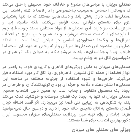
صندلی میزبان
با طراحی‌های متنوع و خلاقانه خود، محیطی را خلق می‌کند
که مهمانان احساس صمیمیت به‌خصوصی را در فضا داشته باشند. این
صندلی‌ها اغلب دارای پشتی بلند و دسته‌هایی هستند که نه تنها پشتیبانی
لازم برای نشستن طولانی مدت فراهم می‌کنند، بلکه ظاهری زیبا و
خوش‌ساخت نیز دارند. این صندلی‌ها از مواد مختلفی مانند چوب، فلز، چرم
یا پارچه‌های با کیفیت ساخته می‌شوند و به همین دلیل، تنوع در انتخاب
متریال‌ها و رنگ‌ها دستاوردی اساسی در طراحی آن‌ها است. با اینکه
اصلی‌ترین مقصود این صندلی‌ها میزبانی و ارائه راحتی به مهمانان است، اما
طراحی زیبا و جذاب آن‌ها باعث می‌شود که به عنوان یک اثر هنری در
دکوراسیون اتاق نیز به چشم بیایند.
صندلی‌های میزبان به دلیل ویژگی‌های ظاهری و کاربردی خود، به راحتی در
انواع فضاها از جمله اتاق نشیمن، ناهارخوری، یا اتاق کار مورد استفاده قرار
می‌گیرند. طراحی‌ها و شیوه استفاده از جزئیات مختلف در ساخت این
صندلی‌ها نشان‌دهنده دقت و حرفه‌ای بودن تولیدکنندگان و طراحان در
ایجاد یک محصول متفاوت و جذاب است. به همین دلیل، انتخاب صحیح
صندلی میزبان نه تنها به ایجاد یک فضای دوستانه و خوشایند کمک می‌کند
بلکه به شکل‌دهی به زیبایی کلی فضا نیز می‌پردازد. اگر قصد اضافه کردن
فضای نشستن به اتاق نشیمن خانه خود را دارید و در عین حال نمی‌خواهید
هزینه زیادی را برای تهیه مبل بپردازید، صندلی‌های میزبان مجموعه ایران
دکور بهترین انتخاب برای شما هستند.
ویژگی‌ های صندلی‌ های میزبان