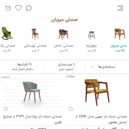
صندلی میزبان
ندلی میزبان
چهارپایه
صندلی خاص
صندلی لهستانی
صندلی راک
45 عدد
78 عدد
38 عدد
11 عدد
40 عدد
مرتب‌سازی
فیلترها
دسته‌بندی‌ها
محبوب ترین
۰ فیلتر اعمال شده
صندلی دسته دار چوبی مدل CHW از
صندلی دسته دار برشا مدل P929 از صنایع
استیل هامون
نظری