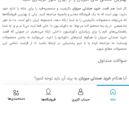
اگر شما هم قصد
خرید صندلی میزبان
باکیفیت و منحصربه‌فرد را برای خانه یا اداره خود
دارید، بهتر است که به یک فروشگاه معتبر و باتجربه مراجعه کنید. یکی از بهترین فروشگاه‌ها
که می‌تواند محصولات باکیفیتی را به شما ارائه دهد، مجموعه
ایران دکور
است. ما به طور
تخصصی در زمینه محصولات مربوط به دکوراسیون داخلی فعالیت می‌کنیم و به شما
راهنمایی‌های لازم را برای زیباسازی دکوراسیون داخلی ارائه می‌دهیم. در صورتی که قصد
خرید صندلی میزبان یا هرگونه آیتم‌های دکوراتیو را دارید، می‌توانید به بخش محصولات
وبسایت ما مراجعه کرده یا با تیم پشتیبانی در ارتباط باشید تا از قیمت تمامی این
محصولات مطلع شوید.
سوالات متداول
آیا هنگام
خرید صندلی میزبان
به برند آن باید توجه کنیم؟
در صورتی که هنگام خرید صندلی میزبان به برند تولیدکننده آن توجه کنید،
می‌توانید خرید بهتری داشته باشید. البته به این نکته توجه کنید که برخی
برندها قیمت بیشتری را برای محصولات خود در نظر می‌گیرند.
دسته‌بندی‌ها
خانه
حساب کاربری
فروشگاه‌ها
با یک کارشناس صحبت کنید
صندلی میزبان را از کجا بخریم؟
ایران دکور با تجربه بالایی که در فروش مبل و صندلی دارد، بهترین گزینه
021 9107 9901