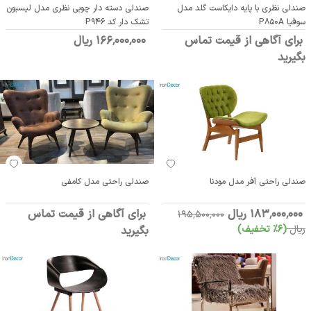
صندلی نظری با پایه دایکاست گلد مدل
صندلی دسته دار چوبی نظری مدل لیسبون
سوفیا P850A
تشک دار کد P946
برای آگاهی از قیمت تماس
166٬000٬000 ریال
بگیرید
صندلی راحتی آفر مدل مودنا
صندلی راحتی مدل کامفی
183٬000٬000 ریال
برای آگاهی از قیمت تماس
195٬500٬000
ریال
(6٪ تخفیف)
بگیرید