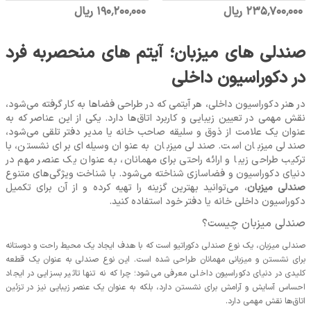
235٬700٬000 ریال
190٬200٬000 ریال
صندلی‌ های میزبان؛ آیتم‌ های منحصربه‌ فرد
در دکوراسیون داخلی
در هنر دکوراسیون داخلی، هر آیتمی که در طراحی فضاها به کار گرفته می‌شود،
نقش مهمی در تعیین زیبایی و کاربرد اتاق‌ها دارد. یکی از این عناصر که به
عنوان یک علامت از ذوق و سلیقه صاحب خانه یا مدیر دفتر تلقی می‌شود،
صندلی میزبان است. صندلی میزبان به عنوان وسیله‌ای برای نشستن، با
ترکیب طراحی زیبا و ارائه راحتی برای مهمانان، به عنوان یک عنصر مهم در
دنیای دکوراسیون و فضاسازی شناخته می‌شود. با شناخت ویژگی‌های متنوع
صندلی میزبان
، می‌توانید بهترین گزینه را تهیه کرده و از آن برای تکمیل
دکوراسیون داخلی خانه یا دفتر خود استفاده کنید.
صندلی میزبان چیست؟
صندلی میزبان، یک نوع صندلی دکوراتیو است که با هدف ایجاد یک محیط راحت و دوستانه
برای نشستن و میزبانی مهمانان طراحی شده است. این نوع صندلی به عنوان یک قطعه
کلیدی در دنیای دکوراسیون داخلی معرفی می‌شود؛ چرا که نه تنها تاثیر بسزایی در ایجاد
احساس آسایش و آرامش برای نشستن دارد، بلکه به عنوان یک عنصر زیبایی نیز در تزئین
اتاق‌ها نقش مهمی دارد.