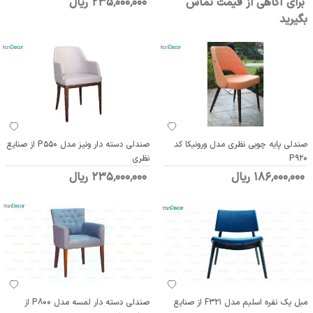
برای آگاهی از قیمت تماس
235٬000٬000 ریال
بگیرید
صندلی پایه چوبی نظری مدل ورونیکا کد
صندلی دسته دار ونیز مدل P550 از صنایع
P920
نظری
186٬000٬000 ریال
235٬000٬000 ریال
مبل یک نفره اسلیم مدل F321 از صنایع
صندلی دسته دار لمسه مدل P800 از