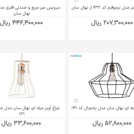
ل ترموفرم کد 632 از نهال سان
سرویس میز مربع و صندلی فلزی مدل
نهال سان
207٬300٬000 ریال
446٬400٬000 ریال
له ای نهال سان مدل پامچال کد 141
چراغ آویز میله ای نهال سان مدل ش
131
52٬800٬000 ریال
33٬600٬000 ریال