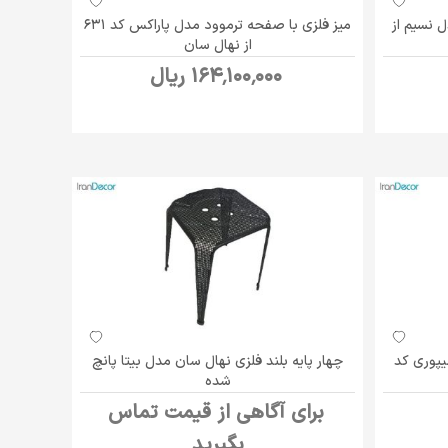
 نسیم از
میز فلزی با صفحه ترموود مدل پاراکس کد 631
از نهال سان
164٬100٬000 ریال
یپوری کد
چهار پایه بلند فلزی نهال سان مدل بیتا پانچ
شده
برای آگاهی از قیمت تماس
بگیرید