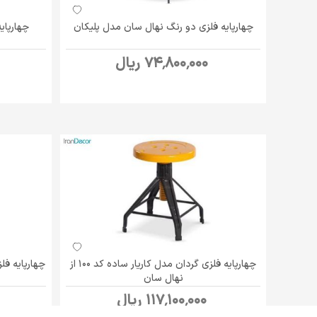
چهارپایه فلزی دو رنگ نهال سان مدل پلیکان
چهارپایه فلز
74٬800٬000 ریال
چهارپایه فلزی گردان مدل کاریار ساده کد 100 از
چهارپایه فل
نهال سان
117٬100٬000 ریال