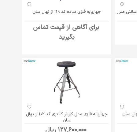
رپایه فلزی ساده کد 118 ارتفاع 80 سانتی متراز
چهارپایه فلزی ساده کد 119 از نهال سان
برای آگاهی از قیمت تماس
بگیرید
چهارپایه فلزی مدل کاریار کانتری کد 102 از نهال
سان
127٬600٬000 ریال