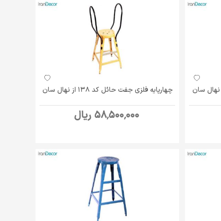
چهارپایه فلزی جفت حائل کد 138 از نهال سان
58٬500٬000 ریال