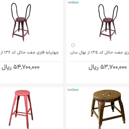
فت حائل کد 135 از نهال سان
چهارپایه فلزی جفت حائل کد 136 از نهال سان
53٬700٬000 ریال
54٬700٬000 ریال