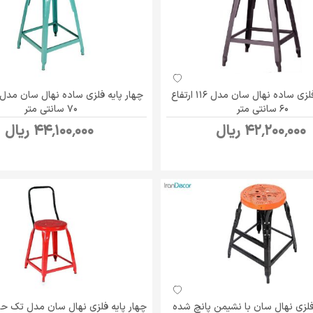
چهار پایه فلزی ساده نهال سان مدل 116 ارتفاع
60 سانتی متر
70 سانتی متر
42٬200٬000 ریال
44٬100٬000 ریال
 فلزی نهال سان با نشیمن پانچ شده