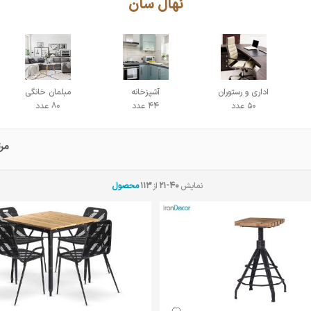
نهال سان
اداری و رستوران
آشپزخانه
مبلمان خانگی
50 عدد
44 عدد
80 عدد
مر
نمایش
21-40
از
113
محصول