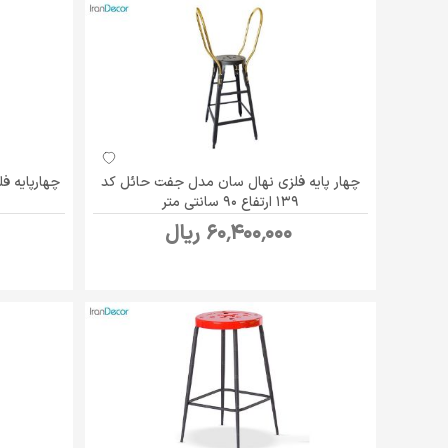
چهار پایه فلزی نهال سان مدل جفت حائل کد
چهارپایه فلزی ج
139 ارتفاع 90 سانتی متر
60٬400٬000 ریال