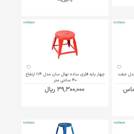
 مدل جفت
چهار پایه فلزی ساده نهال سان مدل 114 ارتفاع
40 سانتی متر
ماس
39٬300٬000 ریال