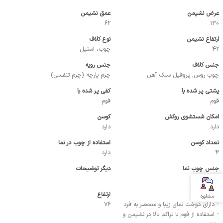
عرض نشیمن
عمق نشیمن
62
130
ارتفاع نشیمن
نوع کلاف
42
چوب، استیل
جنس کلاف
جنس رویه
چوب روس, پروفیل سبک آهن
چرم پارچه (چرم تنفسی)
پشتی پر شده با
کفی پر شده با
فوم
فوم
امکان شستشوی روکش
کوسن
دارد
دارد
تعداد کوسن
استفاده از چوب در نما
4
دارد
جنس چوب نما
دیگر توضیحات
چوب روس
نقاط قوت
ارتفاع
مشاوره
- داراي دوخت نماي زيبا و منحصر به فرد
76
- استفاده از فوم با تراکم بالا در نشیمن و