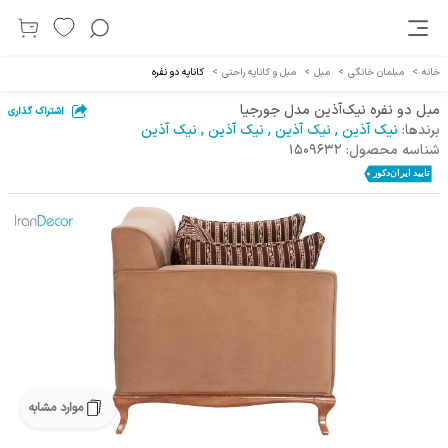
خانه
>
مبلمان خانگی
>
مبل
>
مبل و کاناپه راحتی
>
کاناپه دو نفره
مبل دو نفره نیک‌آذین مدل جورجیا
اشتراک گذاری
برندها:
نیک آذین
,
نیک آذین
,
نیک آذین
,
نیک آذین
شناسه محصول:
1509632
موارد مشابه