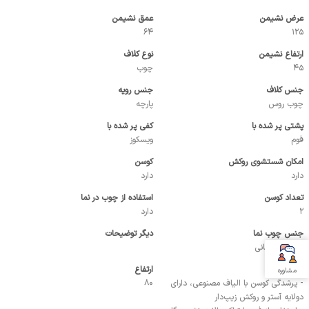
عرض نشیمن
عمق نشیمن
64
125
ارتفاع نشیمن
نوع کلاف
45
چوب
جنس کلاف
جنس رویه
چوب روس
پارچه
پشتی پر شده با
کفی پر شده با
فوم
ویسکوز
امکان شستشوی روکش
کوسن
دارد
دارد
تعداد کوسن
استفاده از چوب در نما
2
دارد
جنس چوب نما
دیگر توضیحات
راش گرجستانی
نقاط قوت
ارتفاع
مشاوره
- پرشدگی کوسن با الیاف مصنوعی، دارای
80
دولایه آستر و روکش زیپ‌دار