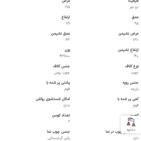
ظرفیت
عرض
دو نفر
195
عمق
ارتفاع
79
95
عرض نشیمن
عمق نشیمن
63
130
ارتفاع نشیمن
وزن
42700
40
نوع کلاف
جنس کلاف
چوب
چوب روس
جنس رویه
پشتی پر شده با
پارچه
فوم
کفی پر شده با
امکان شستشوی روکش
فوم
ندارد
کوسن
تعداد کوسن
دارد
2
مشاوره
استفاده از چوب در نما
جنس چوب نما
دارد
راش گرجستانی