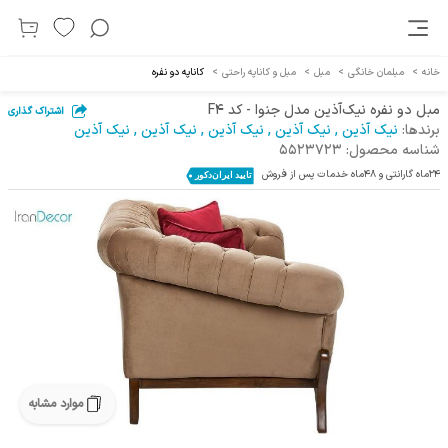
خانه
>
مبلمان خانگی
>
مبل
>
مبل و کاناپه راحتی
>
کاناپه دو نفره
مبل دو نفره نیک‌آذین مدل جنوا - کد F4
اشتراک گذاری
برندها:
نیک آذین
,
نیک آذین
,
نیک آذین
,
نیک آذین
,
نیک آذین
شناسه محصول:
5523723
24ماه گارانتی و 48ماه خدمات پس از فروش
موارد مشابه