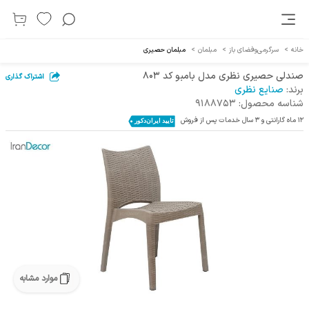
خانه
>
سرگرمی‌و‌فضای باز
>
مبلمان
>
مبلمان ‌حصیری
صندلی حصیری نظری مدل بامبو کد 803
اشتراک گذاری
برند:
صنایع نظری
شناسه محصول:
9188753
12 ماه گارانتی و 3 سال خدمات پس از فروش
موارد مشابه