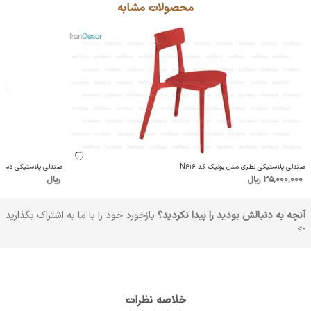
محصولات مشابه
صندلی پلاستیکی نظری مدل یونیک کد N616
صندلی پلاستیکی دسته د
35٬000٬000 ریال
ریال
آنچه به دنبالش بودید را پیدا نکردید؟
بازخورد خود را با ما به اشتراک بگذارید
->
خلاصه نظرات