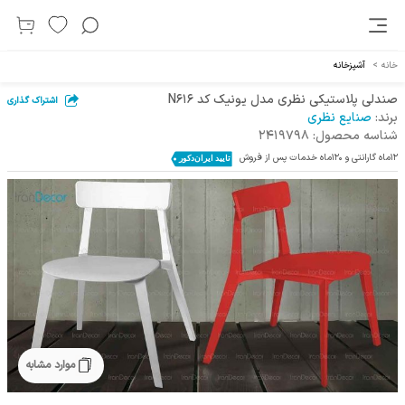
خانه
>
آشپزخانه
صندلی پلاستیکی نظری مدل یونیک کد N616
اشتراک گذاری
برند:
صنایع نظری
شناسه محصول:
2419798
12ماه گارانتی و 120ماه خدمات پس از فروش
موارد مشابه