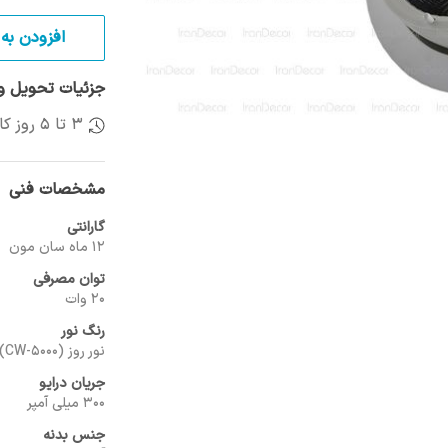
افزودن به 
جزئیات تحویل و 
3 تا 5 روز کاری
مشخصات فنی
گارانتی
12 ماه سان مون
توان مصرفی
20 وات
رنگ نور
نور روز (CW-5000)
جریان درایو
300 میلی آمپر
جنس بدنه