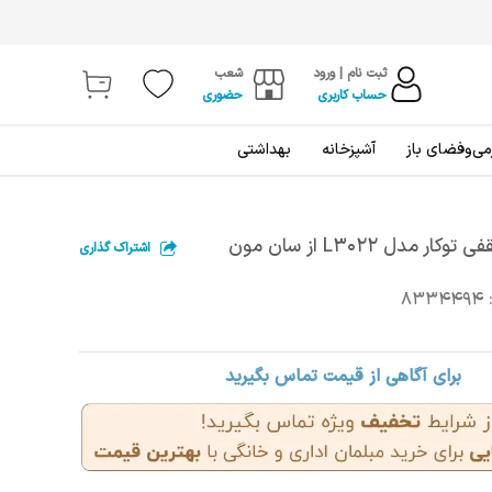
ثبت نام | ورود
شعب
حساب کاربری
حضوری
ی‌و‌فضای باز
آشپزخانه
بهداشتی
 مدل L3022 از سان مون
اشتراک گذاری
8334494
برای آگاهی از قیمت تماس بگیرید