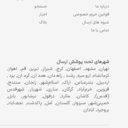
درباره ما
جستجو
قوانین حریم خصوصی
اخبار
شیوه های ارسال
بلاگ
تماس با ما
شهرهای تحت پوشش ارسال
تهران, مشهد, اصفهان, کرج, شیراز, تبریز, قم, اهواز,
کرمانشاه, ارومیه, رشت, زاهدان, همدان, کرمان, یزد,
اردبیل, بندرعباس, اراک, اسلام‌شهر, زنجان, سنندج,
قزوین, خرم‌آباد, گرگان, ساری, شهریار, شهرقدس
(قدس), کاشان, ملارد, دزفول, نیشابور, بابل,
خمینی‌شهر, سبزوار, گلستان, آمل, پاکدشت, نجف‌آباد,
بروجرد, آبادان