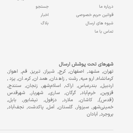
درباره ما
جستجو
قوانین حریم خصوصی
اخبار
شیوه های ارسال
بلاگ
تماس با ما
شهرهای تحت پوشش ارسال
تهران, مشهد, اصفهان, کرج, شیراز, تبریز, قم, اهواز,
کرمانشاه, ارومیه, رشت, زاهدان, همدان, کرمان, یزد,
اردبیل, بندرعباس, اراک, اسلام‌شهر, زنجان, سنندج,
قزوین, خرم‌آباد, گرگان, ساری, شهریار, شهرقدس
(قدس), کاشان, ملارد, دزفول, نیشابور, بابل,
خمینی‌شهر, سبزوار, گلستان, آمل, پاکدشت, نجف‌آباد,
بروجرد, آبادان