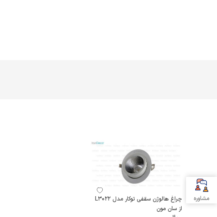
مشاوره
چراغ هالوژن سقفی توکار مدل L3022
از سان مون