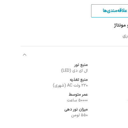
علاقه‌مندی‌ها
مونتاژ
منبع نور
ال ای دی (LED)
منبع تغذیه
220 ولت AC (شهری)
عمر متوسط
50000 ساعت
میزان نور دهی
550 لومن