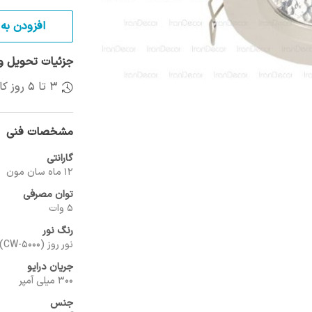
افزودن به 
جزئیات تحویل و 
3 تا 5 روز کاری
مشخصات فنی
گارانتی
12 ماه سان مون
توان مصرفی
5 وات
رنگ نور
نور روز (CW-5000)
جریان درایو
300 میلی آمپر
جنس