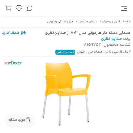
خانه
>
اداری و رستوران
>
مبلمان رستورانی
>
میز و صندلی رستورانی
صندلی دسته دار هارمونی مدل 802 از صنایع نظری
اشتراک گذاری
برند:
صنایع نظری
شناسه محصول:
8159753
3 سال گارانتی و 10 سال خدمات پس از فروش
موارد مشابه