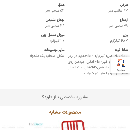
عرض
عمق
47 سانتی متر
53 سانتی متر
ارتفاع
ارتفاع نشیمن
79 سانتی متر
38 سانتی متر
وزن
میزان تحمل وزن
4.07 گیلوگرم
110 کیلوگرم
نقاط قوت
سایر توضیحات
<br>دارای ضربه گیر پایه <br>مقاوم در برابر
امکان انتخاب رنگ دلخواه
رطوبت و گرد و غبار<br> امکان چیدمان روی
هم به تعداد مشخص<br>قابل استفاده در
مشاوره
فضای باز و زیر تابش نور خورشید
مشاوره تخصصی نیاز دارید؟
محصولات مشابه