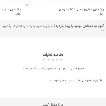
چراغ هالوژن سقفی توکار مدل L3022 از سان مون
چراغ هالوژن سقفی توکار مدل L5625 
ریال
ریال
آنچه به دنبالش بودید را پیدا نکردید؟
بازخورد خود را با ما به اشتراک بگذارید
->
خلاصه نظرات
هنوز نظری برای این محصول ثبت نشده است.
تنها کاربران عضو می توانند بررسی خود را بنویسند
ما را دنبال کنید