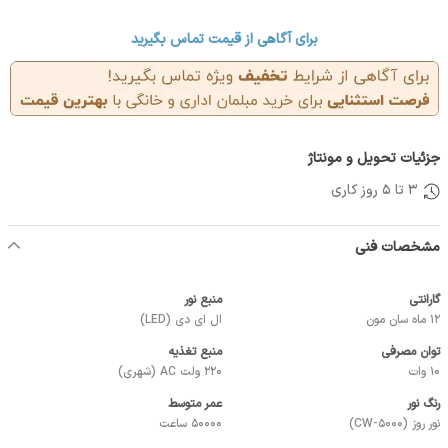
برای آگاهی از قیمت تماس بگیرید
جزئیات تحویل و مونتاژ
3 تا 5 روز کاری
مشخصات فنی
گارانتی
منبع نور
12 ماه سان مون
ال ای دی (LED)
توان مصرفی
منبع تغذیه
10 وات
220 ولت AC (شهری)
رنگ نور
عمر متوسط
نور روز (CW-5000)
50000 ساعت