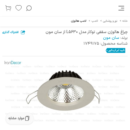
خانه
>
نور و روشنایی
>
لامپ
>
لامپ هالوژن
چراغ هالوژن سقفی توکار مدل L5630 از سان مون
اشتراک گذاری
برند:
سان مون
شناسه محصول:
1749175
موارد مشابه