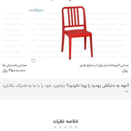
صندلی آشپزخانه مدل واریا از صنایع نظری
صندلی پلاستیکی نظری مد
ریال
35٬000٬000 ریال
آنچه به دنبالش بودید را پیدا نکردید؟
بازخورد خود را با ما به اشتراک بگذارید
->
خلاصه نظرات