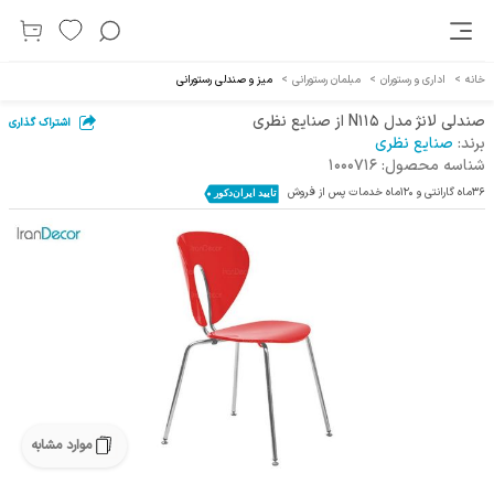
خانه
>
اداری و رستوران
>
مبلمان رستورانی
>
میز و صندلی رستورانی
صندلی لانژ مدل N115 از صنایع نظری
اشتراک گذاری
برند:
صنایع نظری
شناسه محصول:
1000716
36ماه گارانتی و 120ماه خدمات پس از فروش
موارد مشابه