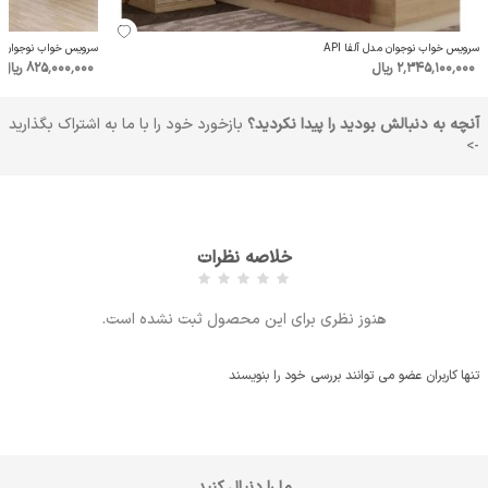
سرویس خواب نوجوان مدل آلفا API
سرویس خواب نوجوان مدل
2٬345٬100٬000 ریال
825٬000٬000 ریال
آنچه به دنبالش بودید را پیدا نکردید؟
بازخورد خود را با ما به اشتراک بگذارید
->
خلاصه نظرات
هنوز نظری برای این محصول ثبت نشده است.
تنها کاربران عضو می توانند بررسی خود را بنویسند
ما را دنبال کنید