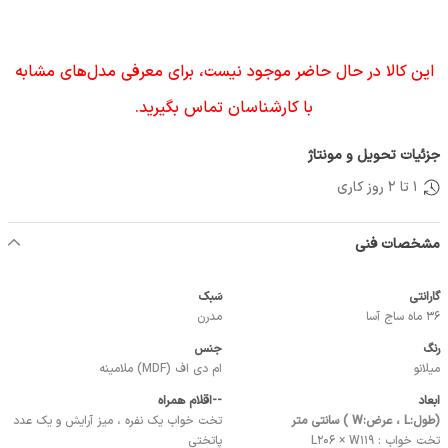
این کالا در حال حاضر موجود نیست، برای معرفی مدل‌های مشابه
با کارشناسان تماس بگیرید.
جزئیات تحویل و مونتاژ
1 تا 2 روز کاری
مشخصات فنی
گارانتی
سَبک
36 ماه ساج آسا
مدرن
رنگ
جنس
میلانو
ام دی اف (MDF) ملامینه
ابعاد
--اقلام همراه
(طول:L ، عرض:W ) سانتی متر
تخت خواب یک نفره ، میز آرایش و یک عدد
تخت خواب : L206 × W119
پاتختی