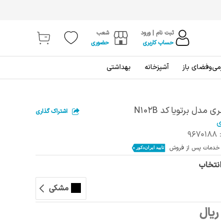
ثبت نام | ورود
شعب
حساب کاربری
حضوری
ی‌و‌فضای باز
آشپزخانه
بهداشتی
مدل برتویا کد N102B
اشتراک گذاری
ی
9670188
انتخاب
مشکی