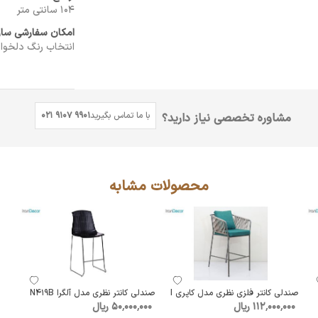
104 سانتی متر
امکان سفارشی سا
انتخاب رنگ دلخواه
با ما تماس بگیرید
021 9107 9901
مشاوره تخصصی نیاز دارید؟
محصولات مشابه
صندلی کانتر فلزی نظری مدل کاپری I
صندلی کانتر نظری مدل آلگرا N419B
112٬000٬000 ریال
50٬000٬000 ریال