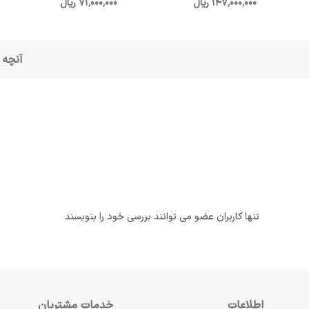
147٬000٬000 ریال
71٬000٬000 ریال
آنچه 
تنها کاربران عضو می توانند بررسی خود را بنویسند
اطلاعات
خدمات مشتریان