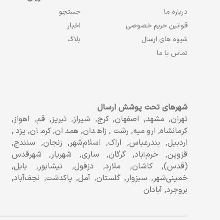
درباره ما
جستجو
قوانین حریم خصوصی
اخبار
شیوه های ارسال
بلاگ
تماس با ما
شهرهای تحت پوشش ارسال
تهران, مشهد, اصفهان, کرج, شیراز, تبریز, قم, اهواز,
کرمانشاه, ارومیه, رشت, زاهدان, همدان, کرمان, یزد,
اردبیل, بندرعباس, اراک, اسلام‌شهر, زنجان, سنندج,
قزوین, خرم‌آباد, گرگان, ساری, شهریار, شهرقدس
(قدس), کاشان, ملارد, دزفول, نیشابور, بابل,
خمینی‌شهر, سبزوار, گلستان, آمل, پاکدشت, نجف‌آباد,
بروجرد, آبادان