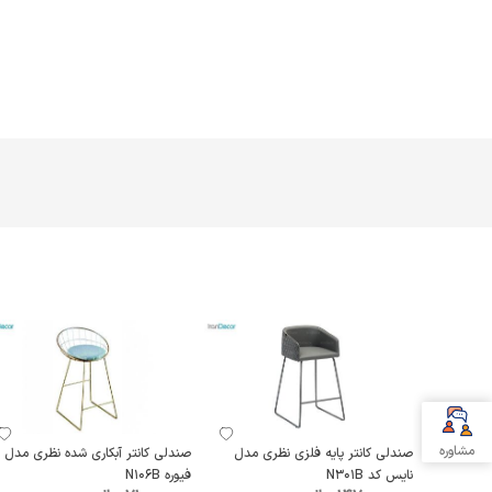
مشاوره
صندلی کانتر پایه فلزی نظری مدل
صندلی کانتر آبکاری شده نظری مدل
نایس کد N301B
فیوره N106B