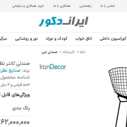
تماس با ما
راهنمایی
همکاری با ما
خرید همکاری و سازمانی
کوراسیون داخلی
اتاق خواب
کودک و نوزاد
نور و روشنایی
سرگرم
خانه
>
آشپزخانه
>
صندلی اپن
صندلی کانتر نظری 
برند:
صنایع نظر
شناسه محصول:
12ماه گارانتی و 3 سال خدمات پس از فروش
ویژگی‌های قابل 
رنگ بندی
62٬000٬000 ریال