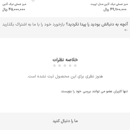
میز عسلی نیک آذین مدل اربیت
میز عسلی نیک آذین مد
49٬700٬000 ریال
45٬000٬000 ریال
آنچه به دنبالش بودید را پیدا نکردید؟
بازخورد خود را با ما به اشتراک بگذارید
->
خلاصه نظرات
هنوز نظری برای این محصول ثبت نشده است.
تنها کاربران عضو می توانند بررسی خود را بنویسند
ما را دنبال کنید