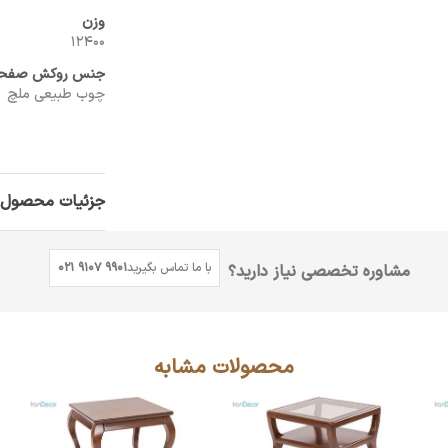
وزن
12400
جنس روکش صفح
چوب طبیعی ملچ
جزئیات محصول
با ما تماس بگیرید
021 9107 9901
مشاوره تخصصی نیاز دارید؟
محصولات مشابه