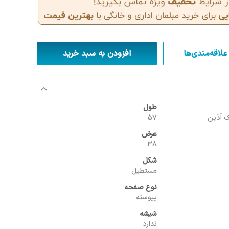
علاقه‌مندی‌ها
افزودن به سبد خرید
طول
57
عرض
38
شکل
مستطیل
نوع صفحه
پیوسته
شیشه
ندارد