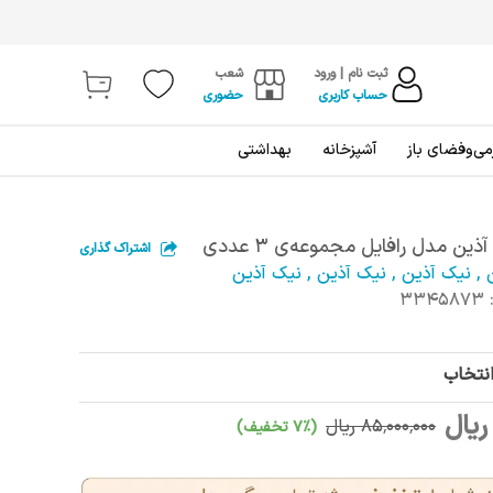
ثبت نام | ورود
شعب
حساب کاربری
حضوری
ی‌و‌فضای باز
آشپزخانه
بهداشتی
ین مدل رافایل مجموعه‌ی 3 عددی
اشتراک گذاری
,
نیک آذین
,
نیک آذین
,
نیک آذین
3345873
انتخاب
85٬000٬000 ریال
(7٪ تخفیف)