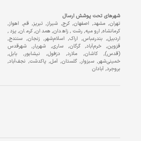
شهرهای تحت پوشش ارسال
تهران, مشهد, اصفهان, کرج, شیراز, تبریز, قم, اهواز,
کرمانشاه, ارومیه, رشت, زاهدان, همدان, کرمان, یزد,
اردبیل, بندرعباس, اراک, اسلام‌شهر, زنجان, سنندج,
قزوین, خرم‌آباد, گرگان, ساری, شهریار, شهرقدس
(قدس), کاشان, ملارد, دزفول, نیشابور, بابل,
خمینی‌شهر, سبزوار, گلستان, آمل, پاکدشت, نجف‌آباد,
بروجرد, آبادان