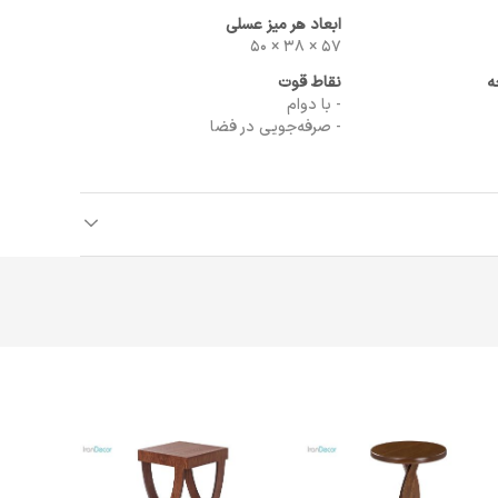
ابعاد هر میز عسلی
57 × 38 × 50
ه
نقاط قوت
- با دوام
- صرفه‌جویی در فضا