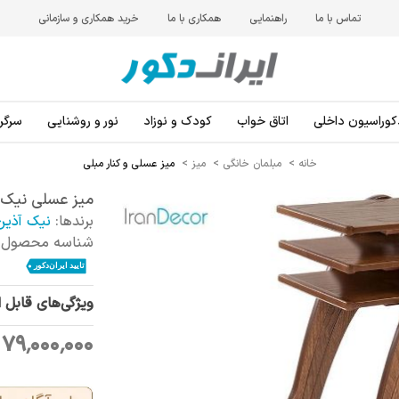
تماس با ما
راهنمایی
همکاری با ما
خرید همکاری و سازمانی
کوراسیون داخلی
اتاق خواب
کودک و نوزاد
نور و روشنایی
سرگرم
خانه
>
مبلمان خانگی
>
میز
>
میز عسلی و کنار مبلی
میز عسلی نیک آذ
برندها:
نیک آذین
شناسه محصول:
ویژگی‌های قابل 
79٬000٬000 ریال