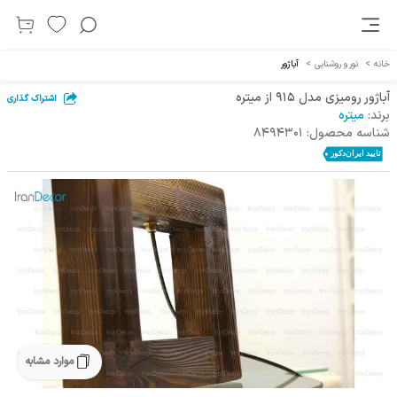
خانه
>
نور و روشنایی
>
آباژور
آباژور رومیزی مدل 915 از میتره
اشتراک گذاری
برند:
میتره
شناسه محصول:
8494301
موارد مشابه