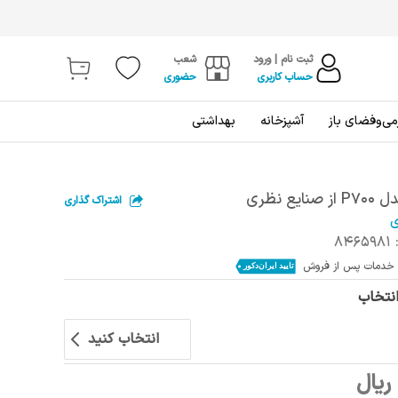
ثبت نام | ورود
شعب
حساب کاربری
حضوری
ی‌و‌فضای باز
آشپزخانه
بهداشتی
ع نظری
اشتراک گذاری
ی
8465981
انتخاب
انتخاب کنید