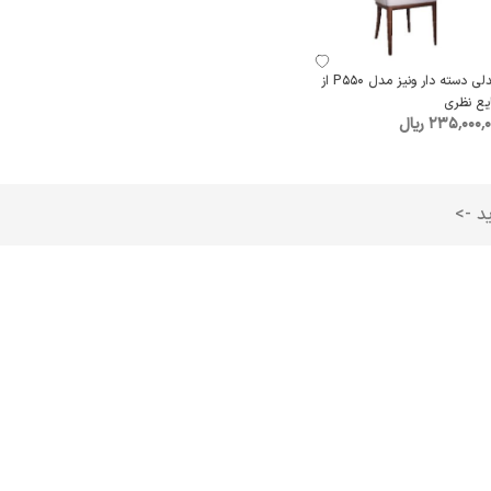
صندلی دسته دار ونیز مدل P550 از
یع نظری
235٬000٬ ریال
ید ->