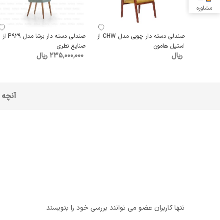
مشاوره
صندلی دسته دار چوبی مدل CHW از
صندلی دسته دار برشا مدل P929 از
استیل هامون
صنایع نظری
ریال
235٬000٬000 ریال
آنچه 
تنها کاربران عضو می توانند بررسی خود را بنویسند