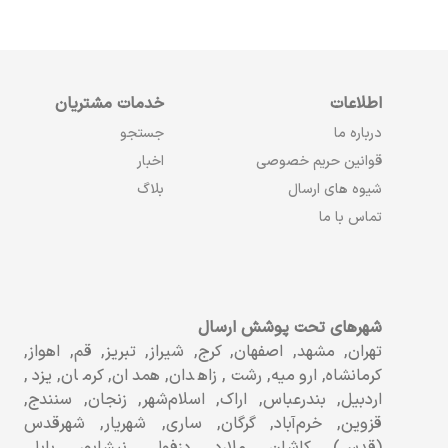
اطلاعات
خدمات مشتریان
درباره ما
جستجو
قوانین حریم خصوصی
اخبار
شیوه های ارسال
بلاگ
تماس با ما
شهرهای تحت پوشش ارسال
تهران, مشهد, اصفهان, کرج, شیراز, تبریز, قم, اهواز,
کرمانشاه, ارومیه, رشت, زاهدان, همدان, کرمان, یزد,
اردبیل, بندرعباس, اراک, اسلام‌شهر, زنجان, سنندج,
قزوین, خرم‌آباد, گرگان, ساری, شهریار, شهرقدس
(قدس), کاشان, ملارد, دزفول, نیشابور, بابل,