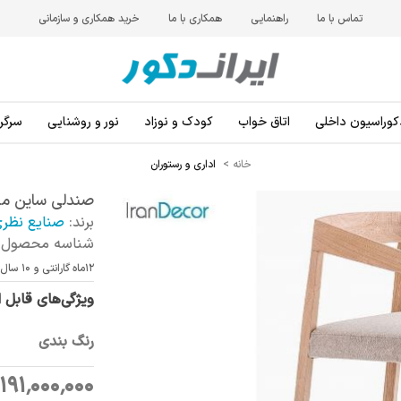
تماس با ما
راهنمایی
همکاری با ما
خرید همکاری و سازمانی
کوراسیون داخلی
اتاق خواب
کودک و نوزاد
نور و روشنایی
سرگرم
خانه
>
اداری و رستوران
صندلی ساین مدل P700 از صنای
برند:
صنایع نظر
شناسه محصول:
12ماه گارانتی و 10 سال خدمات پس از فروش
ویژگی‌های قابل 
رنگ بندی
191٬000٬000 ریال