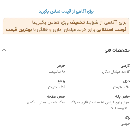
برای آگاهی از قیمت تماس بگیرید
مشخصات فنی
گارانتی
-عرض
12 ماه مبلمان سگال
90 سانتیمتر
طول
ارتفاع
90 سانتیمتر
35 سانتیمتر
جنس پایه
جنس صفحه
چهارپهلوي ترانس 15 ميليمتر فلزي به رنگ
سنگ طبيعي چيني الیگودرز
الكترواستاتيك
رنگ
طوسی