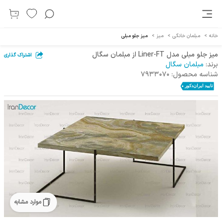
خانه
>
مبلمان خانگی
>
میز
>
میز جلو مبلی
میز جلو مبلی مدل Liner-FT از مبلمان سگال
اشتراک گذاری
برند:
مبلمان سگال
شناسه محصول:
7933070
موارد مشابه