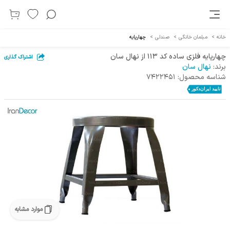
خانه
>
مبلمان خانگی
>
صندلی
>
چهارپایه
چهارپایه فلزی ساده کد 113 از نهال سان
اشتراک گذاری
برند:
نهال سان
شناسه محصول:
7422451
موارد مشابه