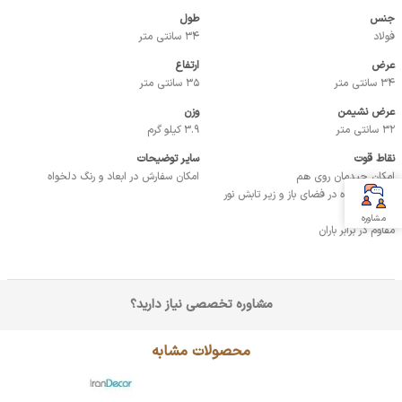
جنس
طول
فولاد
34 سانتی متر
عرض
ارتفاع
34 سانتی متر
35 سانتی متر
عرض نشیمن
وزن
32 سانتی متر
3.9 کیلو گرم
نقاط قوت
سایر توضیحات
امکان چیدمان روی هم
امکان سفارش در ابعاد و رنگ دلخواه
قابل استفاده در فضای باز و زیر تابش نور
خورشید
مشاوره
مقاوم در برابر باران
مشاوره تخصصی نیاز دارید؟
محصولات مشابه