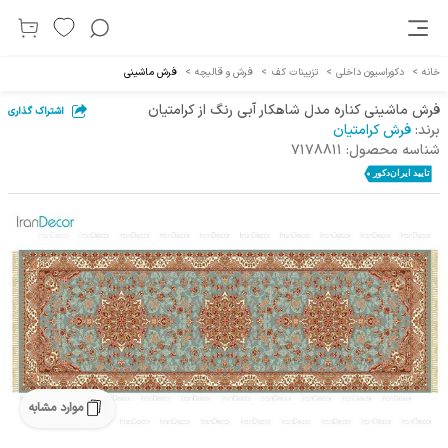
خانه
>
دکوراسیون داخلی
>
تزیینات کف
>
فرش و قالیچه
>
فرش ماشینی
فرش ماشینی کناره مدل شاهکار آبی رنگ از کرامتیان
اشتراک گذاری
برند:
فرش کرامتیان
شناسه محصول:
7178811
موارد مشابه