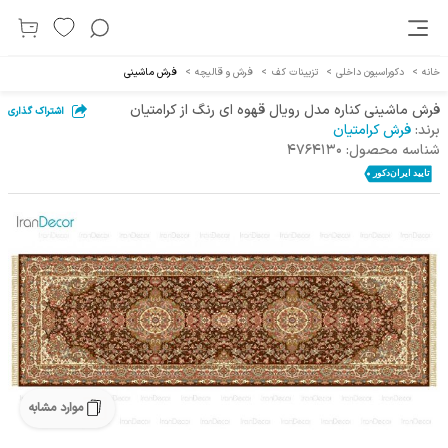
خانه
>
دکوراسیون داخلی
>
تزیینات کف
>
فرش و قالیچه
>
فرش ماشینی
فرش ماشینی کناره مدل رویال قهوه ای رنگ از کرامتیان
اشتراک گذاری
برند:
فرش کرامتیان
شناسه محصول:
4764130
موارد مشابه