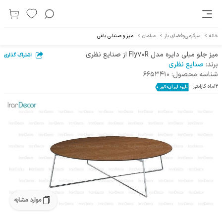
خانه
>
سرگرمی‌و‌فضای باز
>
مبلمان
>
میز و صندلی باغی
میز جلو مبلی دایره مدل Fly70R از صنایع نظری
اشتراک گذاری
برند:
صنایع نظری
شناسه محصول:
6653410
12ماه گارانتی
موارد مشابه