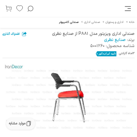
خانه
>
اداری و رستوران
>
صندلی اداری
>
صندلی کامپیوتر
صندلی اداری ویزیتور مدل P881 از صنایع نظری
اشتراک گذاری
برند:
صنایع نظری
شناسه محصول:
5001260
12ماه گارانتی
موارد مشابه