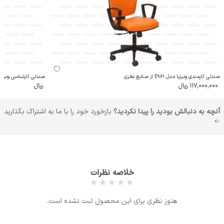
صندلی کارمندی ونیزیا مدل E961 از صنایع نظری
صندلی کارشناسی ونیزیا مدل M960 از ص
117٬000٬000 ریال
ریال
آنچه به دنبالش بودید را پیدا نکردید؟
بازخورد خود را با ما به اشتراک بگذارید
->
خلاصه نظرات
هنوز نظری برای این محصول ثبت نشده است.