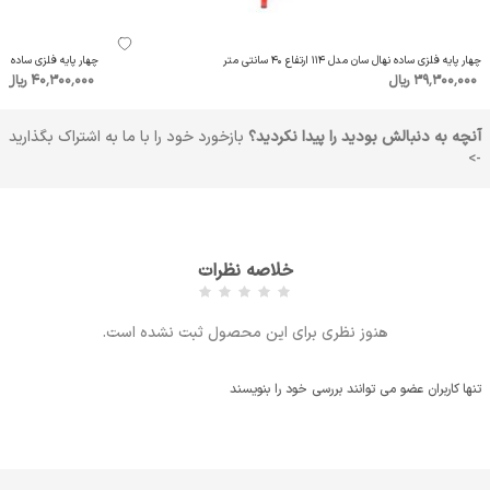
چهار پایه فلزی ساده نهال سان مدل 114 ارتفاع 40 سانتی متر
چهار پایه فلزی ساده نهال سان مدل 115
39٬300٬000 ریال
40٬300٬000 ریال
آنچه به دنبالش بودید را پیدا نکردید؟
بازخورد خود را با ما به اشتراک بگذارید
->
خلاصه نظرات
هنوز نظری برای این محصول ثبت نشده است.
تنها کاربران عضو می توانند بررسی خود را بنویسند