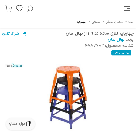
خانه
>
مبلمان خانگی
>
صندلی
>
چهارپایه
چهارپایه فلزی ساده کد 119 از نهال سان
اشتراک گذاری
برند:
نهال سان
شناسه محصول:
4787782
موارد مشابه