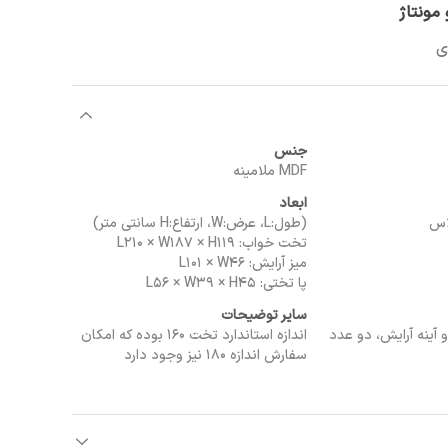
مونتاژ
جنس
MDF ملامینه
ابعاد
لاس
(طول:L، عرض:W، ارتفاع:H سانتی متر)
تخت خواب: L210 × W187 × H119
میز آرایش: L101 × W46
پا تختی: L56 × W39 × H45
سایر توضیحات
 آینه آرایش، دو عدد
اندازه استاندارد تخت 160 بوده که امکان
سفارش اندازه 180 نیز وجود دارد