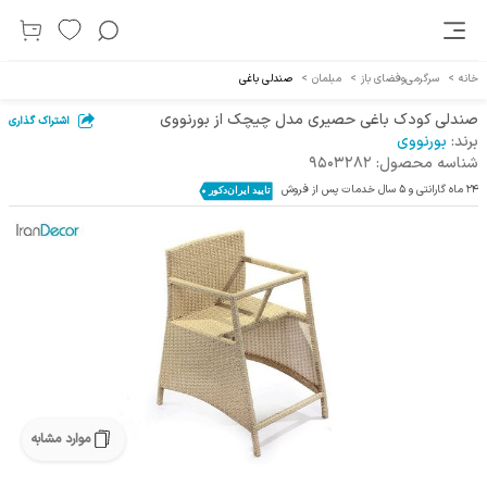
خانه
>
سرگرمی‌و‌فضای باز
>
مبلمان
>
صندلی‌ باغی
صندلی کودک باغی حصیری مدل چیچک از بورنووی
اشتراک گذاری
برند:
بورنووی
شناسه محصول:
9503282
24 ماه گارانتی و 5 سال خدمات پس از فروش
موارد مشابه