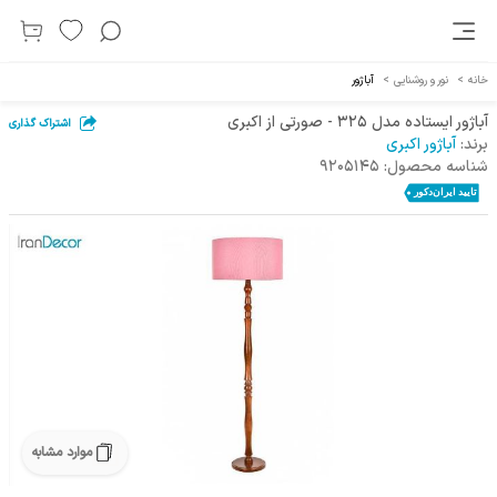
خانه
>
نور و روشنایی
>
آباژور
آباژور ایستاده مدل 325 - صورتی از اکبری
اشتراک گذاری
برند:
آباژور اکبری
شناسه محصول:
9205145
موارد مشابه