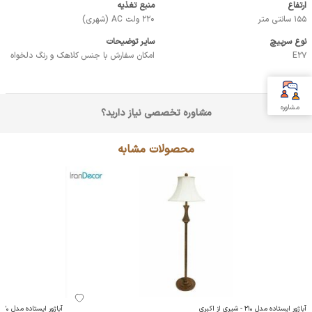
ارتفاع
منبع تغذیه
155 سانتی متر
220 ولت AC (شهری)
نوع سرپیچ
سایر توضیحات
E27
امکان سفارش با جنس کلاهک و رنگ دلخواه
مشاوره
مشاوره تخصصی نیاز دارید؟
محصولات مشابه
آباژور ایستاده مدل 210 - شیری از اکبری
آباژور ایستاده مدل 220 - شیری از اکبری