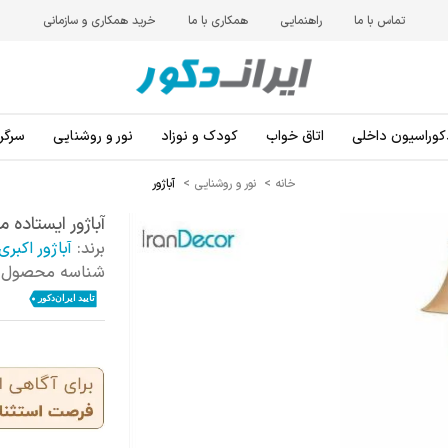
تماس با ما
راهنمایی
همکاری با ما
خرید همکاری و سازمانی
کوراسیون داخلی
اتاق خواب
کودک و نوزاد
نور و روشنایی
سرگرم
خانه
>
نور و روشنایی
>
آباژور
آباژور ایستاده مدل 220 - نسکافه ای
برند:
آباژور اکبری
شناسه محصول: