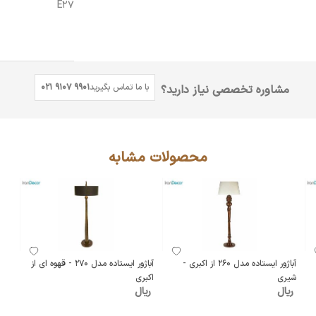
E27
با ما تماس بگیرید
021 9107 9901
مشاوره تخصصی نیاز دارید؟
محصولات مشابه
آباژور ایستاده مدل 260 از اکبری -
آباژور ایستاده مدل 270 - قهوه ای از
شیری
اکبری
ریال
ریال