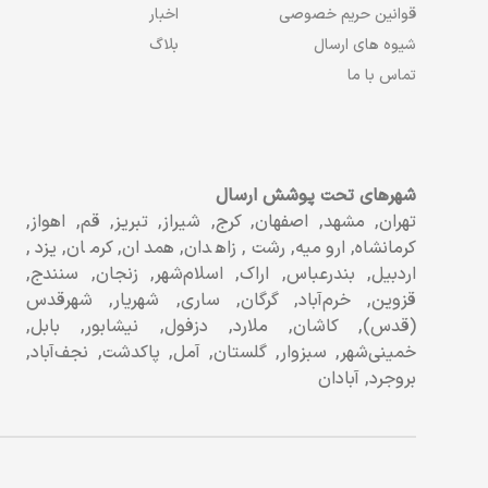
قوانین حریم خصوصی
اخبار
شیوه های ارسال
بلاگ
تماس با ما
شهرهای تحت پوشش ارسال
تهران, مشهد, اصفهان, کرج, شیراز, تبریز, قم, اهواز,
کرمانشاه, ارومیه, رشت, زاهدان, همدان, کرمان, یزد,
اردبیل, بندرعباس, اراک, اسلام‌شهر, زنجان, سنندج,
قزوین, خرم‌آباد, گرگان, ساری, شهریار, شهرقدس
(قدس), کاشان, ملارد, دزفول, نیشابور, بابل,
خمینی‌شهر, سبزوار, گلستان, آمل, پاکدشت, نجف‌آباد,
بروجرد, آبادان