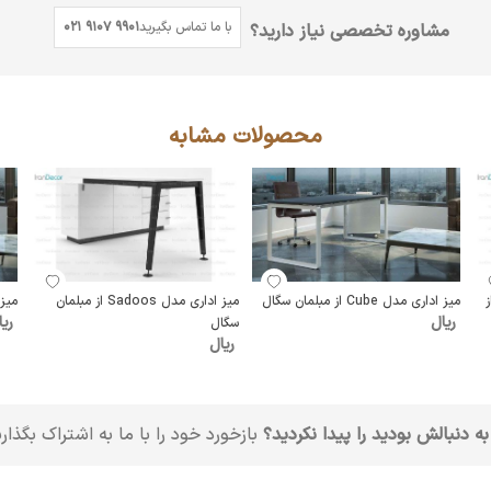
با ما تماس بگیرید
021 9107 9901
مشاوره تخصصی نیاز دارید؟
محصولات مشابه
ر مدل E204A از
میز اداری مدل Cube از مبلمان سگال
میز اداری مدل Sadoos از مبلمان
میز ادار
ریال
ریا
سگال
ریال
به دنبالش بودید را پیدا نکردید؟
بازخورد خود را با ما به اشتراک بگذار