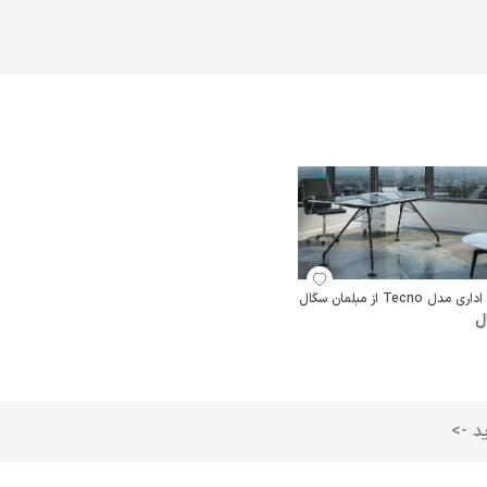
ی مدل Tecno از مبلمان سگال
ل
ید ->