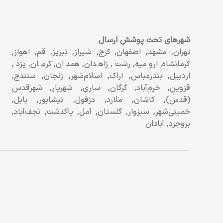
شهرهای تحت پوشش ارسال
تهران, مشهد, اصفهان, کرج, شیراز, تبریز, قم, اهواز,
کرمانشاه, ارومیه, رشت, زاهدان, همدان, کرمان, یزد,
اردبیل, بندرعباس, اراک, اسلام‌شهر, زنجان, سنندج,
قزوین, خرم‌آباد, گرگان, ساری, شهریار, شهرقدس
(قدس), کاشان, ملارد, دزفول, نیشابور, بابل,
خمینی‌شهر, سبزوار, گلستان, آمل, پاکدشت, نجف‌آباد,
بروجرد, آبادان