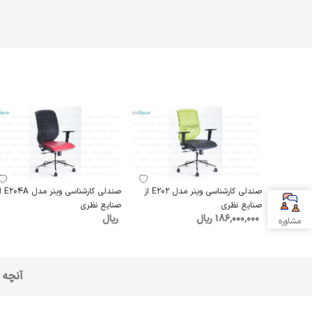
صندلی کارشناسی وینر مدل E202 از
صندلی کارشناسی وین
صنایع نظری
صنایع نظری
186٬000٬000 ریال
ریال
مشاوره
آنچه 