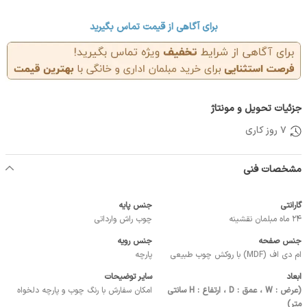
برای آگاهی از قیمت تماس بگیرید
جزئیات تحویل و مونتاژ
7 روز کاری
مشخصات فنی
گارانتی
جنس پایه
24 ماه مبلمان نقشینه
چوب راش وارداتی
جنس صفحه
جنس رویه
ام دی اف (MDF) با روکش چوب طبیعی
پارچه
ابعاد
سایر توضیحات
(عرض : W ، عمق : D ، ارتفاع : H سانتی
امکان سفارش با رنگ چوب و پارچه دلخواه
متر)