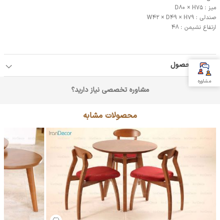
میز : D80 × H75
صندلی : W42 × D49 × H79
ارتفاع نشیمن : 48
جزئیات محصول
مشاوره
مشاوره تخصصی نیاز دارید؟
محصولات مشابه