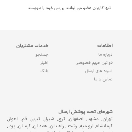
تنها کاربران عضو می توانند بررسی خود را بنویسند
اطلاعات
خدمات مشتریان
درباره ما
جستجو
قوانین حریم خصوصی
اخبار
شیوه های ارسال
بلاگ
تماس با ما
شهرهای تحت پوشش ارسال
تهران, مشهد, اصفهان, کرج, شیراز, تبریز, قم, اهواز,
کرمانشاه, ارومیه, رشت, زاهدان, همدان, کرمان, یزد,