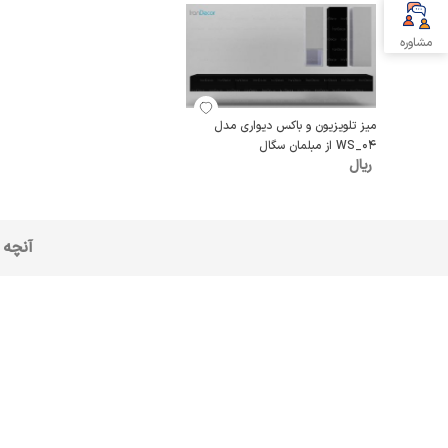
مشاوره
میز تلویزیون و باکس دیواری مدل
WS_04 از مبلمان سگال
ریال
آنچه 