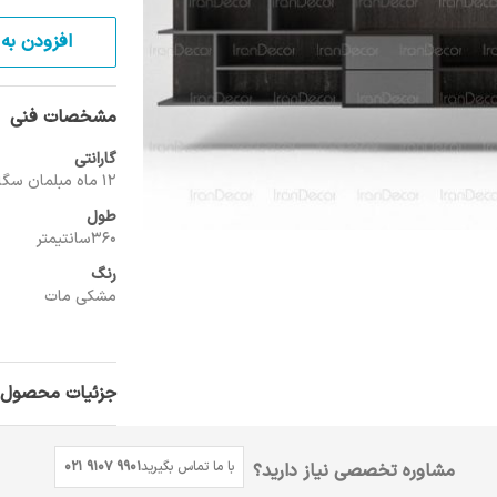
افزودن به 
مشخصات فنی
گارانتی
12 ماه مبلمان سگال
طول
360سانتیمتر
رنگ
مشکی مات
جزئیات محصول
با ما تماس بگیرید
021 9107 9901
مشاوره تخصصی نیاز دارید؟