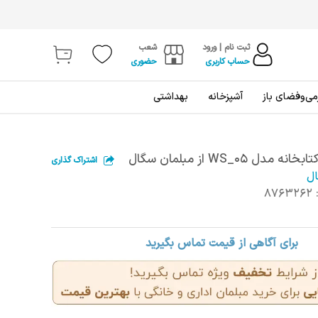
ثبت نام | ورود
شعب
حساب کاربری
حضوری
ی‌و‌فضای باز
آشپزخانه
بهداشتی
دل WS_05 از مبلمان سگال
اشتراک گذاری
ال
8763262
برای آگاهی از قیمت تماس بگیرید