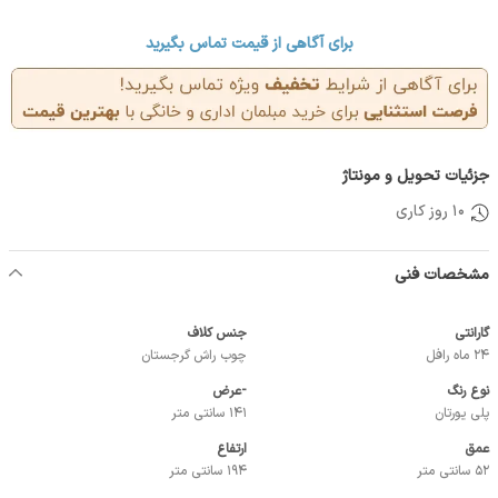
برای آگاهی از قیمت تماس بگیرید
جزئیات تحویل و مونتاژ
10 روز کاری
مشخصات فنی
گارانتی
جنس کلاف
24 ماه رافل
چوب راش گرجستان
نوع رنگ
-عرض
پلی یورتان
141 سانتی متر
عمق
ارتفاع
52 سانتی متر
194 سانتی متر