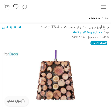
خانه
>
نور و روشنایی
چراغ آویز چوبی مدل اورانوس کد TS-A10 از تسلا
اشتراک گذاری
برند:
صنایع روشنایی تسلا
شناسه محصول:
8171295
موارد مشابه