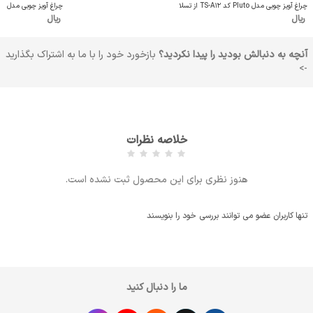
چراغ آویز چوبی مدل Pluto کد TS-A12 از تسلا
چراغ آویز چوبی مدل دلسا کد S-A2
ریال
ریال
آنچه به دنبالش بودید را پیدا نکردید؟
بازخورد خود را با ما به اشتراک بگذارید
->
خلاصه نظرات
هنوز نظری برای این محصول ثبت نشده است.
تنها کاربران عضو می توانند بررسی خود را بنویسند
ما را دنبال کنید