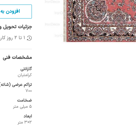
افزودن به 
جزئیات تحویل و 
1 تا 2 روز کاری
مشخصات فنی
گارانتی
کرامتیان
تراکم عرضی (شانه)
700
ضخامت
5 میلی متر
ابعاد
2×3 متر