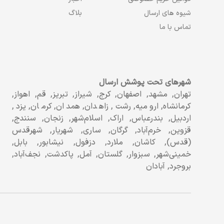
شیوه های ارسال
بلاگ
تماس با ما
شهرهای تحت پوشش ارسال
تهران, مشهد, اصفهان, کرج, شیراز, تبریز, قم, اهواز,
کرمانشاه, ارومیه, رشت, زاهدان, همدان, کرمان, یزد,
اردبیل, بندرعباس, اراک, اسلام‌شهر, زنجان, سنندج,
قزوین, خرم‌آباد, گرگان, ساری, شهریار, شهرقدس
(قدس), کاشان, ملارد, دزفول, نیشابور, بابل,
خمینی‌شهر, سبزوار, گلستان, آمل, پاکدشت, نجف‌آباد,
بروجرد, آبادان