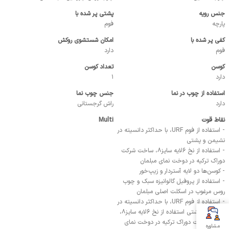
جنس رویه
پشتی پر شده با
پارچه
فوم
کفی پر شده با
امکان شستشوی روکش
فوم
دارد
کوسن
تعداد کوسن
دارد
1
استفاده از چوب در نما
جنس چوب نما
دارد
راش گرجستانی
نقاط قوت
Multi
- استفاده از فوم URF، با حداكثر دانسيته در
نشيمن و پشتي
- استفاده از نخ ٦لايه سايز٨، ساخت شركت
دوراك تركيه در دوخت نماي مبلمان
- كوسن‌‎ها دو لايه آستردار و زيپ‌خور
- استفاده از پروفيل گالوانيزه سبك و چوب
روس مرغوب در اسكلت اصلي مبلمان
- استفاده از فوم URF، با حداكثر دانسيته در
نشيمن و پشتي استفاده از نخ ٦لايه سايز٨،
ساخت شركت دوراك تركيه در دوخت نماي
مشاوره