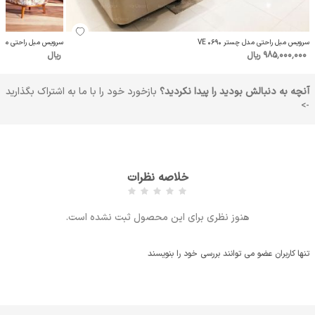
سرویس مبل راحتی مدل چستر VE 0690
سرویس مبل راحتی مدل
985٬000٬000 ریال
ریال
آنچه به دنبالش بودید را پیدا نکردید؟
بازخورد خود را با ما به اشتراک بگذارید
->
خلاصه نظرات
هنوز نظری برای این محصول ثبت نشده است.
تنها کاربران عضو می توانند بررسی خود را بنویسند