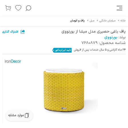
خانه
>
مبلمان خانگی
>
مبل
>
پاف و اتومان
پاف باغی حصیری مدل میشا از بورنووی
اشتراک گذاری
برند:
بورنووی
شناسه محصول:
7680879
24 ماه گارانتی و 5 سال خدمات پس از فروش
موارد مشابه