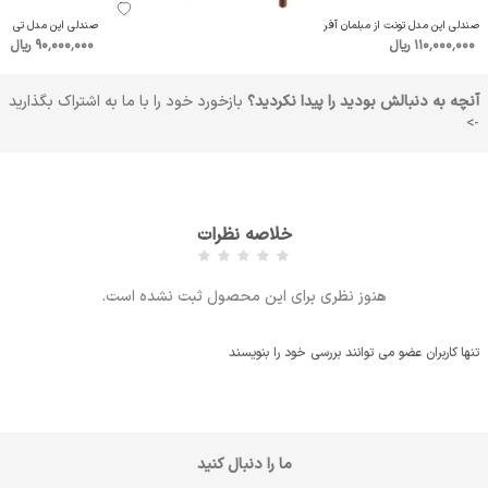
صندلی اپن مدل تونت از مبلمان آفر
صندلی اپن مدل تی از م
110٬000٬000 ریال
90٬000٬000 ریال
آنچه به دنبالش بودید را پیدا نکردید؟
بازخورد خود را با ما به اشتراک بگذارید
->
خلاصه نظرات
هنوز نظری برای این محصول ثبت نشده است.
تنها کاربران عضو می توانند بررسی خود را بنویسند
ما را دنبال کنید