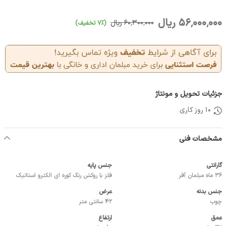
56٬000٬000 ریال
60٬300٬000 ریال
(7٪ تخفیف)
جزئیات تحویل و مونتاژ
10 روز کاری
مشخصات فنی
گارانتی
جنس پایه
36 ماه مبلمان آفر
فلز با روکش رنگ کوره ای الکترو استاتیک
جنس بدنه
عرض
چوب
42 سانتی متر
عمق
ارتفاع