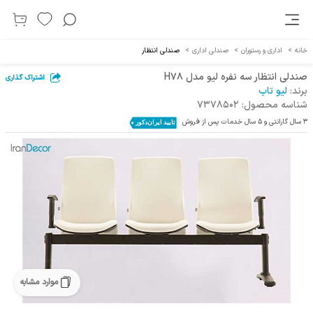
خانه
>
اداری و رستوران
>
صندلی اداری
>
صندلی انتظار
صندلی انتظار سه نفره لیو مدل H78
اشتراک گذاری
برند:
لیو تاب
شناسه محصول:
7378502
3 سال گارانتی و 5 سال خدمات پس از فروش
موارد مشابه