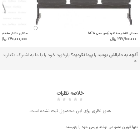
صندلی انتظار سه نفره آرتمن مدل AGW
صندلی انتظار سه نفره وینر II مدل P223 از صنا
317٬900٬000 ریال
240٬000٬000 ریال
آنچه به دنبالش بودید را پیدا نکردید؟
بازخورد خود را با ما به اشتراک بگذارید
->
خلاصه نظرات
هنوز نظری برای این محصول ثبت نشده است.
تنها کاربران عضو می توانند بررسی خود را بنویسند