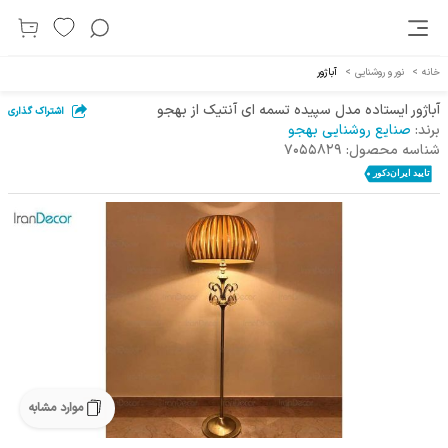
خانه
>
نور و روشنایی
>
آباژور
آباژور ایستاده مدل سپیده تسمه ای آنتیک از بهجو
اشتراک گذاری
برند:
صنایع روشنایی بهجو
شناسه محصول:
7055829
موارد مشابه