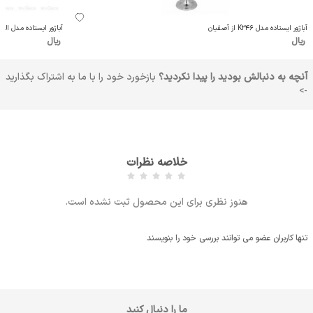
آباژور ایستاده مدل K246 از آصفیان
آباژور ایستاده مدل الیس بال MRK15 
ریال
ریال
آنچه به دنبالش بودید را پیدا نکردید؟
بازخورد خود را با ما به اشتراک بگذارید
->
خلاصه نظرات
هنوز نظری برای این محصول ثبت نشده است.
تنها کاربران عضو می توانند بررسی خود را بنویسند
ما را دنبال کنید