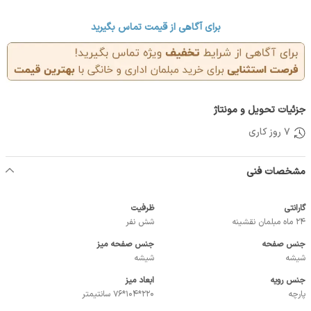
برای آگاهی از قیمت تماس بگیرید
جزئیات تحویل و مونتاژ
7 روز کاری
مشخصات فنی
گارانتی
ظرفیت
24 ماه مبلمان نقشینه
شش نفر
جنس صفحه
جنس صفحه میز
شیشه
شیشه
جنس رویه
ابعاد میز
پارچه
220*104*76 سانتیمتر