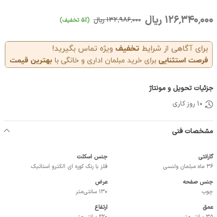
126٬340٬000 ریال
132٬986٬000 ریال
(5٪ تخفیف)
جزئیات تحویل و مونتاژ
10 روز کاری
مشخصات فنی
گارانتی
جنس اسکلت
36 ماه مبلمان ولنسی
فلز با رنگ کوره ای الکترو استاتیک
جنس صفحه
عرض
چوب
130 سانتی‌متر
عمق
ارتفاع