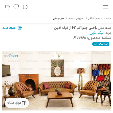
خانه
>
مبلمان خانگی
>
سرویس مبلمان
>
مبل راحتی
ست مبل راحتی جنوا کد F2 از نیک آذین
اشتراک گذاری
برند:
نیک آذین
شناسه محصول:
6170965
موارد مشابه