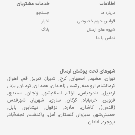
اطلاعات
خدمات مشتریان
درباره ما
جستجو
قوانین حریم خصوصی
اخبار
شیوه های ارسال
بلاگ
تماس با ما
شهرهای تحت پوشش ارسال
تهران, مشهد, اصفهان, کرج, شیراز, تبریز, قم, اهواز,
کرمانشاه, ارومیه, رشت, زاهدان, همدان, کرمان, یزد,
اردبیل, بندرعباس, اراک, اسلام‌شهر, زنجان, سنندج,
قزوین, خرم‌آباد, گرگان, ساری, شهریار, شهرقدس
(قدس), کاشان, ملارد, دزفول, نیشابور, بابل,
خمینی‌شهر, سبزوار, گلستان, آمل, پاکدشت, نجف‌آباد,
بروجرد, آبادان