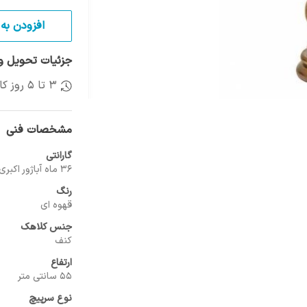
افزودن به 
جزئیات تحویل و 
3 تا 5 روز کاری
مشخصات فنی
گارانتی
36 ماه آباژور اکبری
رنگ
قهوه ای
جنس کلاهک
کنف
ارتفاع
55 سانتی متر
نوع سرپیچ