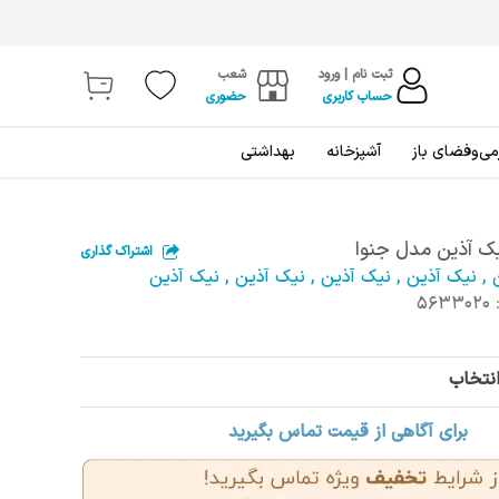
ثبت نام | ورود
شعب
حساب کاربری
حضوری
ی‌و‌فضای باز
آشپزخانه
بهداشتی
ک آذین مدل جنوا
اشتراک گذاری
,
نیک آذین
,
نیک آذین
,
نیک آذین
,
نیک آذین
5633020
انتخاب
برای آگاهی از قیمت تماس بگیرید