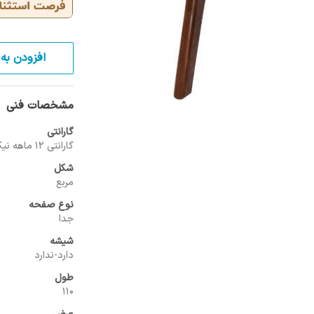
افزودن به 
مشخصات فنی
گارانتی
گارانتی 12 ماهه نیک آذین
شکل
مربع
نوع صفحه
جدا
شیشه
دارد-ندارد
طول
110