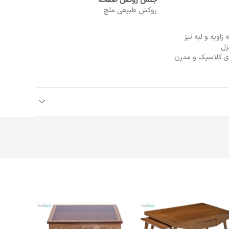
جنس روکش صفحه
روکش طبیعی ملچ
اویه و لبه تیز
زل
ي کلاسيک و مدرن