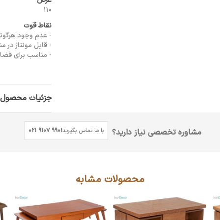
عرض
110
نقاط قوت
- عدم وجود هرگونه ز
- قابل مونتاژ در من
- مناسب براي فضا
جزئیات محصول
با ما تماس بگیرید
021 9107 9901
مشاوره تخصصی نیاز دارید؟
محصولات مشابه