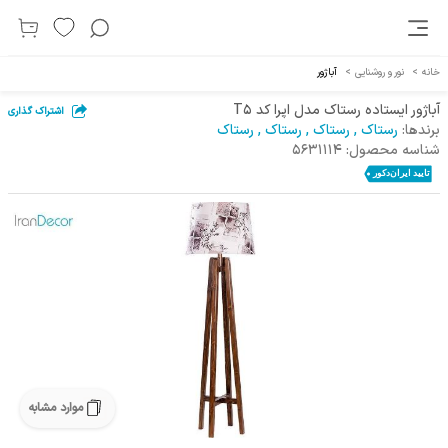
خانه
>
نور و روشنایی
>
آباژور
آباژور ایستاده رستاک مدل اپرا کد T5
اشتراک گذاری
برندها:
رستاک
,
رستاک
,
رستاک
,
رستاک
شناسه محصول:
5631114
موارد مشابه